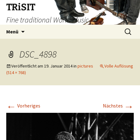
TRiSIT
Fine traditional World Music
Zum
Suchen
Menü
Inhalt
nach:
springen
DSC_4898
Veröffentlicht am
19. Januar 2014
in
pictures
Volle Auflösung
(514 × 768)
←
→
Vorheriges
Nächstes